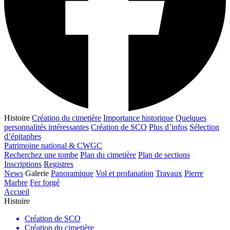
Histoire
Création du cimetière
Importance historique
Quelques
personnalités intéressantes
Création de SCO
Plus d’infos
Sélection
d’épitaphes
Patrimoine national & CWGC
Recherchez une tombe
Plan du cimetière
Plan de sections
Inscriptions
Registres
News
Galerie
Panoramique
Vol et profanation
Travaux
Pierre
Marbre
Fer forgé
Accueil
Histoire
Création de SCO
Création du cimetière