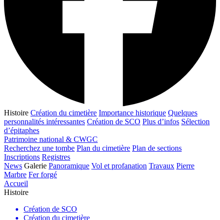
Histoire
Création du cimetière
Importance historique
Quelques
personnalités intéressantes
Création de SCO
Plus d’infos
Sélection
d’épitaphes
Patrimoine national & CWGC
Recherchez une tombe
Plan du cimetière
Plan de sections
Inscriptions
Registres
News
Galerie
Panoramique
Vol et profanation
Travaux
Pierre
Marbre
Fer forgé
Accueil
Histoire
Création de SCO
Création du cimetière