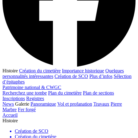
Histoire
Création du cimetière
Importance historique
Quelques
personnalités intéressantes
Création de SCO
Plus d’infos
Sélection
d’épitaphes
Patrimoine national & CWGC
Recherchez une tombe
Plan du cimetière
Plan de sections
Inscriptions
Registres
News
Galerie
Panoramique
Vol et profanation
Travaux
Pierre
Marbre
Fer forgé
Accueil
Histoire
Création de SCO
Création du cimetière